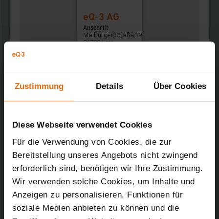
eQ-3 AG
Anschrift
Maiburger Straße 29
26789 Leer
Zustimmung
Details
Über Cookies
Diese Webseite verwendet Cookies
Für die Verwendung von Cookies, die zur
Bereitstellung unseres Angebots nicht zwingend
erforderlich sind, benötigen wir Ihre Zustimmung.
Wir verwenden solche Cookies, um Inhalte und
Mit der Bahn
Anzeigen zu personalisieren, Funktionen für
Gerne können Sie auch mit der Bahn anreisen.
soziale Medien anbieten zu können und die
Der Bahnhof in Leer liegt ca. 15 Minuten mit