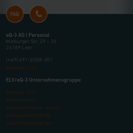
anpassen oder widerrufen. Ihre Browser-
Einstellungen können dazu führen, dass die
Einstellungen nicht längerfristig gespeichert
werden und dieses Banner erneut angezeigt wird.
eQ-3 AG I Personal
Maiburger Str. 29 – 36
Impressum
|
Datenschutzerklärung
26789 Leer
(+49) 491/6008-301
www.eq-3.de
ELV/eQ-3 Unternehmensgruppe
www.eq-3.de
www.elv.com
www.homematic-ip.com
www.speedypick.de
www.timemaster.de