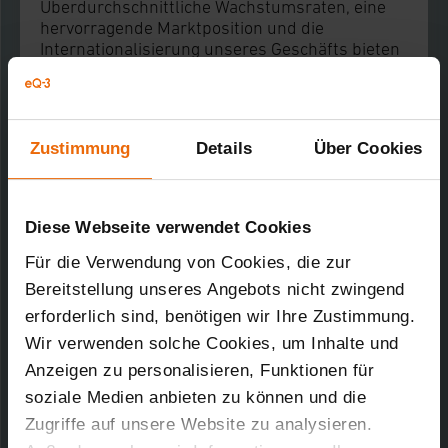
Überdurchschnittliche Wachstumsraten, eine
hervorragende Marktposition und die
Internationalisierung unseres Geschäfts bieten
Vollblutvertrieblern reichlich Spielfläche.
Schreiben Sie unsere Erfolgsgeschichte mit!
Zustimmung
Details
Über Cookies
Jonas Deicke
Produktmanager
Diese Webseite verwendet Cookies
International
Für die Verwendung von Cookies, die zur
„Im internationalen
Bereitstellung unseres Angebots nicht zwingend
Produktmanagement
betrete ich Neuland für
erforderlich sind, benötigen wir Ihre Zustimmung.
eQ-3. Ich bekomme den
Wir verwenden solche Cookies, um Inhalte und
Freiraum und das
Anzeigen zu personalisieren, Funktionen für
Vertrauen, hier sehr
soziale Medien anbieten zu können und die
eigenständig vorzugehen."
Zugriffe auf unsere Website zu analysieren.