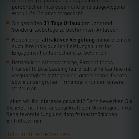
Arbeitszeitregelungen genug Zeit für Ihre
Cookies ablehnen oder ihr ganz oder teilweise
persönlichen Interessen und eine ausgewogene
zustimmen. Ihre erteilte Zustimmung können Sie
Work-Life-Balance ermöglicht.
jederzeit unter dem Link „Cookie Einstellungen“
31 Tage Urlaub
Sie genießen
pro Jahr und
anpassen oder widerrufen. Ihre Browser-Einstellungen
Sonderurlaubstage zu bestimmten Anlässen.
können dazu führen, dass die Einstellungen nicht
attraktiven Vergütung
Neben einer
honorieren wir
längerfristig gespeichert werden und dieses Banner
auch Ihre individuellen Leistungen, um Ihr
erneut angezeigt wird.
Engagement entsprechend zu belohnen.
Impressum
|
Datenschutzerklärung
Betriebliche Altersvorsorge, Firmenfitness
(Hansefit), Bike Leasing (eurorad), eine Kantine mit
vergünstigtem Mittagessen, gemeinsame Events
sowie unser grüner Firmenpark runden unsere
Vorteile ab.
Haben wir Ihr Interesse geweckt? Dann bewerben Sie
Sie jetzt mit Ihren aussagekräftigen Unterlagen, Ihrer
Gehaltsvorstellung und dem frühestmöglichen
Eintrittstermin.
Jetzt online bewerben!