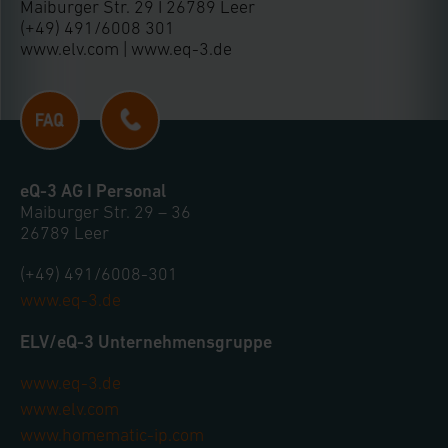
Maiburger Str. 29 I 26789 Leer
(+49) 491/6008 301
www.elv.com | www.eq-3.de
eQ-3 AG I Personal
Maiburger Str. 29 – 36
26789 Leer
(+49) 491/6008-301
www.eq-3.de
ELV/eQ-3 Unternehmensgruppe
www.eq-3.de
www.elv.com
www.homematic-ip.com